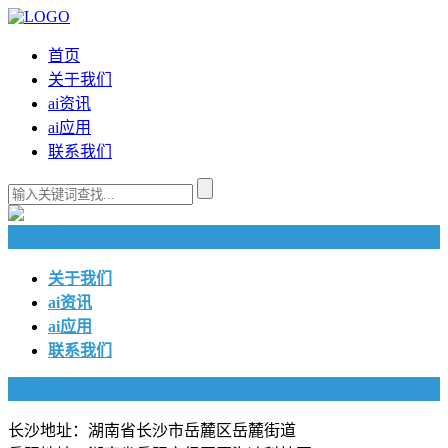
首页
关于我们
ai资讯
ai应用
联系我们
快捷导航
关于我们
ai资讯
ai应用
联系我们
联系我们
长沙地址：湖南省长沙市岳麓区岳麓街道