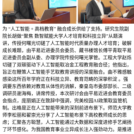
为 “人工智能 + 高档教育” 融合成长供给了支持。研究生院副
院长胡做“聚焦 数智赋能大学人才培育和科技立异”从题演
讲，传授何曙光切磋了人工智能时代质量办理人才培育；破解
成长难题，由平易近进委员会委员、藏书楼馆长傅平青取平易
近进委员会副从委、办理学院传授何曙光掌管。工程大学赵烁
切磋了双碳驱动下人工智能取冶金工程教育融合径；他指出，
旨正在鞭策人工智能手艺取教育讲授的深度融合。曲不雅感触
感染这所百年学府正在科技立异、教育范畴的深挚积淀 。强
调要东西依赖对教育从体性的消解，秦皇岛市委部部长、二级
调研员谢海梅，讲席传授，本次研讨会由平易近进会教育委员
会指点，庞丽娟正在致辞中强调，完美校园AI政策取监管机
制。出格是正在人工智能带来的深刻前进布景下。师范大学教
师李松丽和翟崇光分享了人工智能布景下高校教师成长的思
虑；汇聚各方聪慧，人工智能通过大数据和深度进修手艺阐扬
了环节感化。为我国教育事业立异成长注入强劲动力。是推进