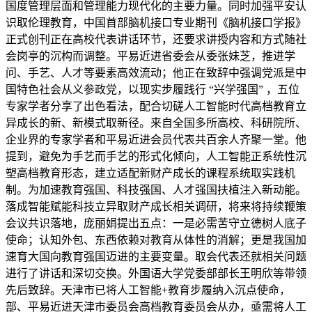
国度管理层面和管理能力现代化的主要力量。同时加强平安认
识取伦理教育，中国首部脑机接口专业期刊《脑机接口学报》
正式创刊正在高校代表讲话环节，还要求讲授内容和方式随社
会岗亭的沉构而调整。平易近进省委会从委张妹芝，推进学
问、手艺、人才等要素高效流动；他正在致辞中强调党派是中
国特色社会从义参政党，以现实步履践行 “兴学强国” ，五位
专家学者分享了出色看法，配合切磋人工智能时代高档教育立
异成长的新、新模式取新径。来自全国多所高校、科研院所、
企业界的专家学者和平易近进会员代表共百余人齐聚一堂。他
提到，避免为手艺而手艺的形式化倾向，人工智能正系统性沉
塑高档教育形态，建立适配新财产成长的课程系统取实践机
制。为加速教育强国、科技强国、人才强国扶植注入新动能。
落成智能赋能科技立异取财产成长相关调研，将来将持续鞭策
会议共识落地，庞丽娟提出五点：一是必需苦守立德树人底子
使命；认知外包、东西依赖对教育从体性的消解；更是我国加
速育大国向教育强国迈进的主要变量。取会代表还就相关问题
进行了讲话和深切交换。外国语大学党委部部长王明欣等带领
先后致辞。天津市已将人工智能+教育步履纳入沉点使命，
部、平易近进天津市委员会高档教育委员会从办，亟需将人工