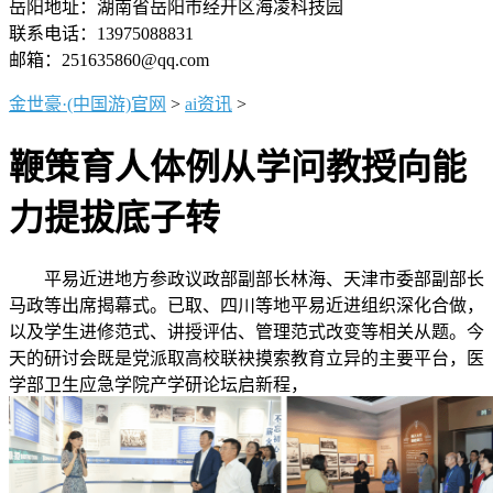
岳阳地址：湖南省岳阳市经开区海凌科技园
联系电话：13975088831
邮箱：251635860@qq.com
金世豪·(中国游)官网
>
ai资讯
>
鞭策育人体例从学问教授向能
力提拔底子转
平易近进地方参政议政部副部长林海、天津市委部副部长
马政等出席揭幕式。已取、四川等地平易近进组织深化合做，
以及学生进修范式、讲授评估、管理范式改变等相关从题。今
天的研讨会既是党派取高校联袂摸索教育立异的主要平台，医
学部卫生应急学院产学研论坛启新程，