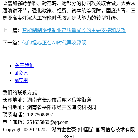
亟需加强跨学科、跨范畴、跨部分的协同攻关取合做。大会从
题演讲环节，强化政策、经费、资本统筹保障，国度杰青，三
是要高度注沉人工智能时代教师步队能力的转型升级。
上一篇：
智能制制逐步制业高质量成长的主要支持和从攻
下一篇：
似的担心正在AI时代再次浮现
关于我们
ai资讯
ai应用
我们的联系方式
长沙地址：湖南省长沙市岳麓区岳麓街道
岳阳地址：湖南省岳阳市经开区海凌科技园
联系电话：13975088831
电子邮箱：251635860@qq.com
Copyright © 2019-2021 湖南金世豪·(中国游)官网信息技术有限
公司