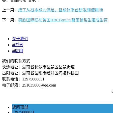
上一篇：
成了从根本能力供给、智能体平台研发到使用场
下一篇：
锦欣国际联袂美国HRCFertility鞭策辅帮生殖成生育
关于我们
ai资讯
ai应用
我们的联系方式
长沙地址：湖南省长沙市岳麓区岳麓街道
岳阳地址：湖南省岳阳市经开区海凌科技园
联系电话：13975088831
电子邮箱：251635860@qq.com
返回顶部
13975088831