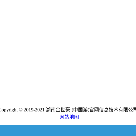
Copyright © 2019-2021 湖南金世豪·(中国游)官网信息技术有限公
网站地图