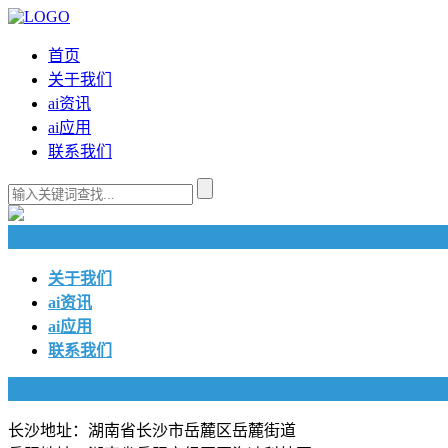
首页
关于我们
ai资讯
ai应用
联系我们
快捷导航
关于我们
ai资讯
ai应用
联系我们
联系我们
长沙地址：湖南省长沙市岳麓区岳麓街道