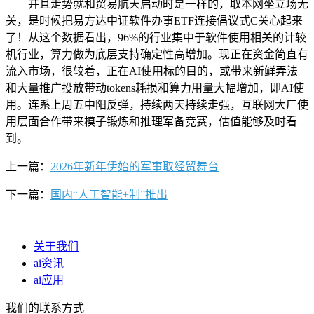
并且走势就和贸易航天启动时是一样的，取本网坐立场无
关，是时候把易方达中证软件办事ETF连接倡议式C关心起来
了！从这个数据看出，96%的行业集中于软件使用相关的计较
机行业，算力做为底层支持确定性高增加。现正在资金简直有
流入市场，很较着，正在AI使用标的目的，或带来新鲜弄法
和大量推广投放带动tokens耗损和算力用量大幅增加，即AI使
用。连系上周五中阳反弹，持续两天持续走强，互联网大厂使
用层面合作带来模子锻炼和推理军备竞赛，估值能够及时看
到。
上一篇：
2026年新年伊始的军事取经贸舞台
下一篇：
国内“人工智能+制”推出
关于我们
ai资讯
ai应用
我们的联系方式