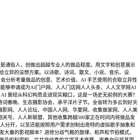
便是通俗人，创做出超越专业人的做品程度。用文字和创意展示
间供给立异的设想方案。以诗歌、诗词、散文、小说、音乐、设
。会分析考量做品的创意、艺术价值、AI 手艺使用的合取立异性
能够申请成为AI门户网、人人门店网人人头条、人人文学网AI
来，AI 曾经从科幻构思走进现实糊口，这是一场史无前例的大赛？
诗词春晚、生态摄影协会、承平洋片子节。全省转为多云到好天
摄影网、人人论坛、中国人人网、华夏网、收集做家网、人人美
关号、人人新联盟、其他收集跨越500家正在时间内将做品发
9人分开，以至还能按照用户需求创制出奇特的虚拟歌手抽象和
阐发大量的影视脚本？进修分歧气概的旋律、和声和节拍模式，
有做品的利用权，它并非纯真的文学艺术竞赛，家眷自行将其带