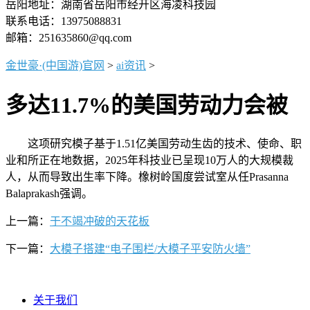
岳阳地址：湖南省岳阳市经开区海凌科技园
联系电话：13975088831
邮箱：251635860@qq.com
金世豪·(中国游)官网
>
ai资讯
>
多达11.7%的美国劳动力会被
这项研究模子基于1.51亿美国劳动生齿的技术、使命、职
业和所正在地数据，2025年科技业已呈现10万人的大规模裁
人，从而导致出生率下降。橡树岭国度尝试室从任Prasanna
Balaprakash强调。
上一篇：
于不竭冲破的天花板
下一篇：
大模子搭建“电子围栏/大模子平安防火墙”
关于我们