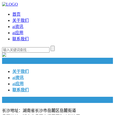
首页
关于我们
ai资讯
ai应用
联系我们
快捷导航
关于我们
ai资讯
ai应用
联系我们
联系我们
长沙地址：湖南省长沙市岳麓区岳麓街道