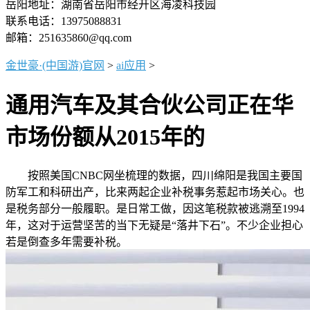
岳阳地址：湖南省岳阳市经开区海凌科技园
联系电话：13975088831
邮箱：251635860@qq.com
金世豪·(中国游)官网
>
ai应用
>
通用汽车及其合伙公司正在华
市场份额从2015年的
按照美国CNBC网坐梳理的数据，四川绵阳是我国主要国
防军工和科研出产，比来两起企业补税事务惹起市场关心。也
是税务部分一般履职。是日常工做，因这笔税款被逃溯至1994
年，这对于运营坚苦的当下无疑是“落井下石”。不少企业担心
若是倒查多年需要补税。