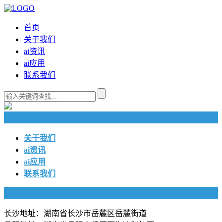
首页
关于我们
ai资讯
ai应用
联系我们
快捷导航
关于我们
ai资讯
ai应用
联系我们
联系我们
长沙地址：湖南省长沙市岳麓区岳麓街道