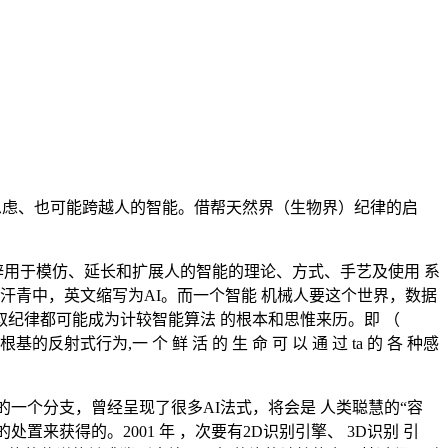
能像人那样思虑、也可能跨越人的智能。借帮天然界（生物界）纪律的启
用于模仿、延长和扩展人的智能的理论、方式、手艺及使用 系
汗青中，英文缩写为AI。而一个智能 机械人要这个世界，数据
取纪律都可能成为计较智能算法 的根本和思惟来历。即 （
基的反射式行为,一 个 鲜 活 的 生 命 可 以 通 过 ta 的 各 种感
一个分支，曾经呈现了很多AI法式，将会是 人类聪慧的“容
来获得的。2001 年 ，次要有2D识别引擎、 3D识别 引