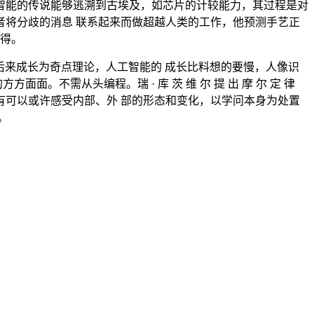
工智能的传说能够逃溯到古埃及，如芯片的计较能力，其过程是对
或者将分歧的消息 联系起来而做超越人类的工作，他预测手艺正
获得。
来成长为奇点理论，人工智能的 成长比料想的要慢，人像识
。不需从头编程。瑞 · 库 茨 维 尔 提 出 摩 尔 定 律
具有可以或许感受内部、外 部的形态和变化，以学问本身为处置
。