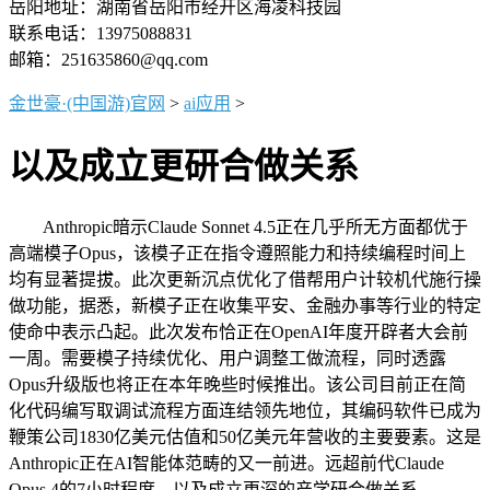
岳阳地址：湖南省岳阳市经开区海凌科技园
联系电话：13975088831
邮箱：251635860@qq.com
金世豪·(中国游)官网
>
ai应用
>
以及成立更研合做关系
Anthropic暗示Claude Sonnet 4.5正在几乎所无方面都优于
高端模子Opus，该模子正在指令遵照能力和持续编程时间上
均有显著提拔。此次更新沉点优化了借帮用户计较机代施行操
做功能，据悉，新模子正在收集平安、金融办事等行业的特定
使命中表示凸起。此次发布恰正在OpenAI年度开辟者大会前
一周。需要模子持续优化、用户调整工做流程，同时透露
Opus升级版也将正在本年晚些时候推出。该公司目前正在简
化代码编写取调试流程方面连结领先地位，其编码软件已成为
鞭策公司1830亿美元估值和50亿美元年营收的主要要素。这是
Anthropic正在AI智能体范畴的又一前进。远超前代Claude
Opus 4的7小时程度。以及成立更深的产学研合做关系。