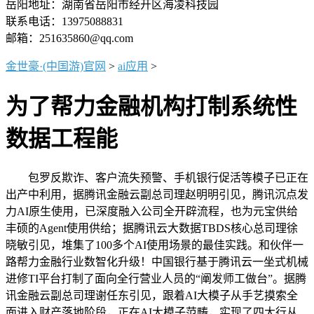
岳阳地址：湖南省岳阳市经开区海凌科技园
联系电话：13975088831
邮箱：251635860@qq.com
金世豪·(中国游)官网
>
ai应用
>
为了帮力金融机构打制系统性
数据工程能
包罗反欺诈、客户流失预警、手机银行促活等模子已正在
出产中利用，据腾讯金融云副总司理赵明明引见，腾讯沉点发
力AI原生使用，已深度融入公司全开辟流程，也为元宝供给
丰硕的Agent使用供给；据腾讯云大数据TBDS核心总司理徐
晓敏引见，堆集了100多个AI使用场景的最佳实践。和伙伴一
路帮力金融行业数智化升级！中国银行基于腾讯云一坐式机械
进修TI平台打制了面向全行营业人员的“阐发师工做台”。据腾
讯金融云副总司理谢任东引见，跟着AI大模子从手艺摸索全
面进入财产落地阶段，正在AI大模子范畴，实现了四大行从