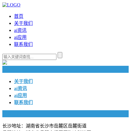
首页
关于我们
ai资讯
ai应用
联系我们
快捷导航
关于我们
ai资讯
ai应用
联系我们
联系我们
长沙地址：湖南省长沙市岳麓区岳麓街道