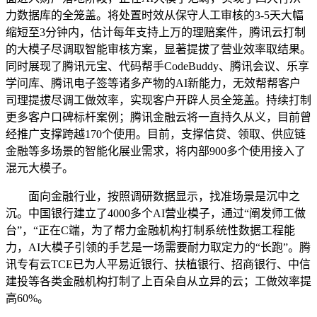
力数据库的全笼盖。将处置时效从保守人工审核的3-5天大幅
缩短至3分钟内，估计每年支持上万的理赔案件，腾讯云打制
的大模子尽调取智能审核方案，显著提拔了营业效率取结果。
同时展现了腾讯元宝、代码帮手CodeBuddy、腾讯会议、乐享
学问库、腾讯电子签等诸多产物的AI新能力，无效帮帮客户
司理提拔尽调工做效率，实现客户开辟人员全笼盖。持续打制
更多客户口碑标杆案例；腾讯金融云将一直持久从义，目前曾
经推广支撑跨越170个使用。目前，支撑信贷、领取、供应链
金融等多场景的智能化展业需求，将内部900多个使用接入了
混元大模子。
面向金融行业，按照调研数据显示，找准场景是沉中之
沉。中国银行建立了4000多个AI营业模子，通过“阐发师工做
台”，“正在C端，为了帮力金融机构打制系统性数据工程能
力，AI大模子引领的手艺是一场需要耐力取定力的“长跑”。腾
讯专有云TCE已为人平易近银行、扶植银行、招商银行、中信
建投等各类金融机构打制了上百朵自从立异的云；工做效率提
高60%。