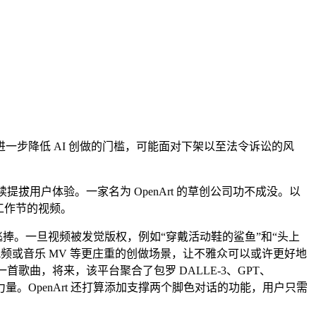
步降低 AI 创做的门槛，可能面对下架以至法令诉讼的风
持续提拔用户体验。一家名为 OpenArt 的草创公司功不成没。以
故工作节的视频。
捧。一旦视频被发觉版权，例如“穿戴活动鞋的鲨鱼”和“头上
视频或音乐 MV 等更庄重的创做场景，让不雅众可以或许更好地
至一首歌曲，将来，该平台聚合了包罗 DALLE-3、GPT、
范畴的一股主要力量。OpenArt 还打算添加支撑两个脚色对话的功能，用户只需