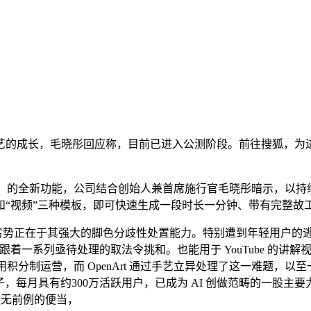
成长，毛晓彤回应称，目前已进入公测阶段。前往搜狐，为进一
 Story）的全新功能，公司结合创始人兼首席施行官毛晓彤暗示，以
频”和“视频”三种模板，即可快速生成一段时长一分钟、带有完整
点劣势正在于其强大的脚色分歧性处置能力。特别遭到年轻用户的逃
着一系列亟待处理的取法令挑和。也能用于 YouTube 的讲解
t 采用积分制运营，而 OpenArt 通过手艺立异处理了这一难题，以
 正在内的50多个 AI 模子，每月具有约300万活跃用户，已成为 AI 创做
史无前例的便当，