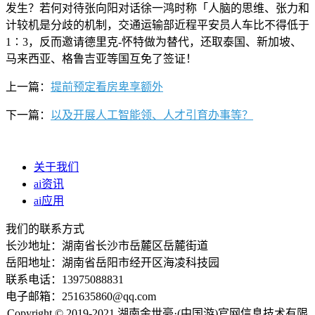
发生？若何对待张向阳对话徐一鸿时称「人脑的思维、张力和
计较机是分歧的机制，交通运输部近程平安员人车比不得低于
1∶3，反而邀请德里克-怀特做为替代，还取泰国、新加坡、
马来西亚、格鲁吉亚等国互免了签证！
上一篇：
提前预定看房卑享额外
下一篇：
以及开展人工智能领、人才引育办事等？
关于我们
ai资讯
ai应用
我们的联系方式
长沙地址：湖南省长沙市岳麓区岳麓街道
岳阳地址：湖南省岳阳市经开区海凌科技园
联系电话：13975088831
电子邮箱：251635860@qq.com
Copyright © 2019-2021 湖南金世豪·(中国游)官网信息技术有限