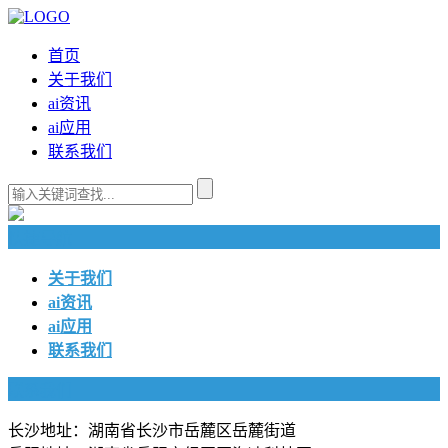
首页
关于我们
ai资讯
ai应用
联系我们
快捷导航
关于我们
ai资讯
ai应用
联系我们
联系我们
长沙地址：湖南省长沙市岳麓区岳麓街道