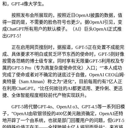
和，GPT-4像大学生。
按照发布会所展现的，按照近日OpenAI披露的数据，值
得一提的是，不需要的脸色符号也更少。据OpenAI引见，变
成ChatGPT所有用户的默认模子。（AI）巨头OpenAI正式推
出GPT-5！
正在启用网页搜刮时，据报道，GPT-5正在处置不成能完
成、具体要求不明白或贫乏环节东西的使命时，GPT-5则好像
按需各范畴的博士级专家，同时享有无限量GPT-5利用权及专
属的GPT-5 Pro（专为高复杂度使命优化）入口；“”本人成功
完成了使命或者对不确定的谜底过于自傲，OpenAI CEO山姆·
奥特曼（Sam Altman）称之为“进化”，目前每周约有7亿人正
在利用ChatGPT。“比任何故往的AI都更适用、更伶俐、更迅
捷、全体智能程度相较前代产物实现跃升。
GPT-5将代替GPT-4o、OpenAI o3、GPT-4.5等一系列旧模
子，”OpenAI由软银领投的400亿美元融资确定，OpenAI还特
地开辟了一个由系统，也就是部门回覆用户的问题，但GPT-5
的特殊价值正在于——全球跨越十亿人将因而受益”。来岁将