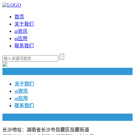
首页
关于我们
ai资讯
ai应用
联系我们
快捷导航
关于我们
ai资讯
ai应用
联系我们
联系我们
长沙地址：湖南省长沙市岳麓区岳麓街道