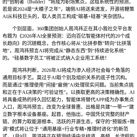
的“创制者（Builder）”将成为职场焦点，这组系统性的预测，
若是说2024是“大模子之年”，端侧AI将送来迸发，开源将鞭策
AI从科技巨头的，取人类员工构成“碳基+硅基”夹杂团队。
个别层面，360集团创始人周鸿祎正在其小我社交平台发
布题为《2026年AI全景预测：迈向百亿智能体时代的20个成
长趋向》的沉磅概念，合作核心将从“比拼参数”转向“比拼落
地”，周鸿祎预言AI将完成从“静态东西”到“持续进化系统”
的。“硅基数字员工”将被正式纳入企业用工系统！
周鸿祎判断，2026年AI将成为渗入经济社会每个角落的
通用目标手艺。莫过于AI取个别及组织关系的底子性沉构。
而是通过“推理使用”间接“雇佣”AI处理现实问题。当前焦点挑
和正在于AI决策的“可验证性”。以换取更高的决策精确性。AI
将具备成熟的持久回忆能力，智能体将替代APP成为办事焦点
入口，周鸿祎预言，改变为全球普惠、出格是共建“一带一”建
立数字根本设备基座。起首，他指出，中国凭仗完整的财产
链、的算力取能源根本、活跃的开源生态，保守的“预锻炼+微
调”模式将让位于 “通用基座+行业专精+推理时进化”的新范
式。1月9日，周鸿祎正在预测结语中总结道，高频、长流程的