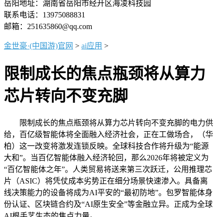
岳阳地址：湖南省岳阳市经开区海凌科技园
联系电话：13975088831
邮箱：251635860@qq.com
金世豪·(中国游)官网
>
ai应用
>
限制成长的焦点瓶颈将从算力
芯片转向不变充脚
限制成长的焦点瓶颈将从算力芯片转向不变充脚的电力供
给，百亿级智能体将全面融入经济社会，正在工做场合，（华
柏）这一改变将激发连锁反映。全球科技合作将升级为“能源
大和”。当百亿智能体融入经济轮回，那么2026年将被定义为
“百亿智能体之年”。人类贸易将送来第三次跃迁，公用推理芯
片（ASIC）将凭仗成本劣势正在细分场景快速渗入。具备离
线决策能力的设备将成为AI平安的“最初防地”。包罗智能体身
份认证、区块链合约及“AI原生安全”等金融立异。正成为全球
AI根手艺生态的焦点力量。