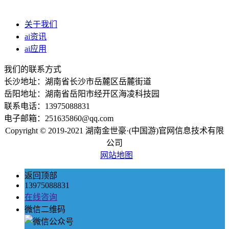
关于我们
ai资讯
ai应用
我们的联系方式
长沙地址：湖南省长沙市岳麓区岳麓街道
岳阳地址：湖南省岳阳市经开区海凌科技园
联系电话：13975088831
电子邮箱：251635860@qq.com
Copyright © 2019-2021 湖南金世豪·(中国游)官网信息技术有限
公司
网站地图
返回顶部
13975088831
在线咨询
微信二维码