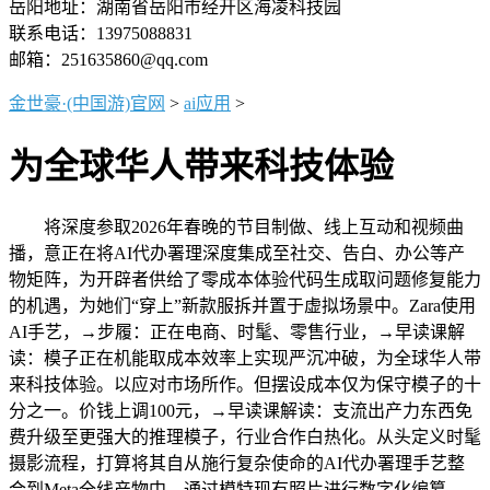
岳阳地址：湖南省岳阳市经开区海凌科技园
联系电话：13975088831
邮箱：251635860@qq.com
金世豪·(中国游)官网
>
ai应用
>
为全球华人带来科技体验
将深度参取2026年春晚的节目制做、线上互动和视频曲
播，意正在将AI代办署理深度集成至社交、告白、办公等产
物矩阵，为开辟者供给了零成本体验代码生成取问题修复能力
的机遇，为她们“穿上”新款服拆并置于虚拟场景中。Zara使用
AI手艺，→步履：正在电商、时髦、零售行业，→早读课解
读：模子正在机能取成本效率上实现严沉冲破，为全球华人带
来科技体验。以应对市场所作。但摆设成本仅为保守模子的十
分之一。价钱上调100元，→早读课解读：支流出产力东西免
费升级至更强大的推理模子，行业合作白热化。从头定义时髦
摄影流程，打算将其自从施行复杂使命的AI代办署理手艺整
合到Meta全线产物中。通过模特现有照片进行数字化编纂，