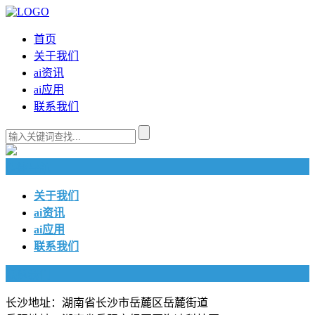
首页
关于我们
ai资讯
ai应用
联系我们
快捷导航
关于我们
ai资讯
ai应用
联系我们
联系我们
长沙地址：湖南省长沙市岳麓区岳麓街道