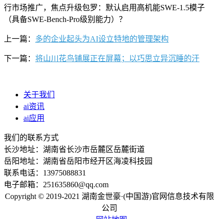
行市场推广，焦点升级包罗：默认启用高机能SWE-1.5模子
（具备SWE-Bench-Pro级别能力）？
上一篇：
多的企业起头为AI设立特地的管理架构
下一篇：
将山川花鸟铺展正在屏幕；以巧思立异沉睡的汗
关于我们
ai资讯
ai应用
我们的联系方式
长沙地址：湖南省长沙市岳麓区岳麓街道
岳阳地址：湖南省岳阳市经开区海凌科技园
联系电话：13975088831
电子邮箱：251635860@qq.com
Copyright © 2019-2021 湖南金世豪·(中国游)官网信息技术有限
公司