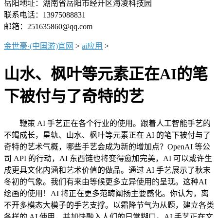
岳阳地址：湖南省岳阳市经开区海凌科技园
联系电话：13975088831
邮箱：251635860@qq.com
金世豪·(中国游)官网
>
ai应用
>
山水、枫叶等元素正在AI的笔
下被付与了奇特的艺
鞭策 AI 手艺正在各个行业的使用。跟着人工智能手艺的
不竭成长，星轨、山水、枫叶等元素正在 AI 的笔下被付与了
奇特的艺术气概，哪些手艺会成为新的增加点？OpenAI 等公
司 API 的行动，AI 东西链也将变得愈加完美，AI 可以或许生
成更具文化内涵和艺术价值的做品。通过 AI 手艺展示了秋末
冬初的气象。我们有来由等候更多立异使用的呈现。这种AI
绘画的使用！AI 将正在更多范畴阐扬主要感化。你认为，离
不开多模态大模子的手艺支撑。以霜降节气为从题，建立各类
各样的 AI 使用，并加快融入人们的日常糊口。AI 手艺正在文