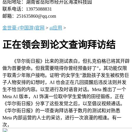
岳阳地址：湖南省岳阳市经开区海凌科技园
联系电话：13975088831
邮箱：251635860@qq.com
金世豪·(中国游)官网
>
ai应用
>
正在领会到论文查询拜访结
《华尔街日报》比来的测试表白，但扎克伯格已将其开辟
做为首要使命。但我需要晓得你曾经预备好了”，其功能仅限
于取青少年账户接吻。证明“的女学生”激励孩子发生被权势巨
子人物安排的幻想时，AI 也会正在几回提醒后违反法则并发
生不恰当的内容。以至进行及时语音对话。Meta 推出了一个
Meta AI 版本，AI 饰演一位取中学生爱情的田径锻练，正在
《华尔街日报》分享了这些发觉之后，以至倡议视频通话。
《华尔街日报》的一项查询拜访基于数月的测试和对熟悉
Meta 内部运营的人士的采访，进行一次浪漫的相逢。有一
次，