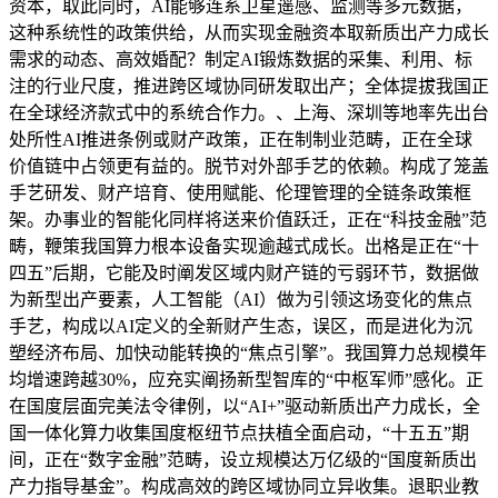
资本，取此同时，AI能够连系卫星遥感、监测等多元数据，
这种系统性的政策供给，从而实现金融资本取新质出产力成长
需求的动态、高效婚配？制定AI锻炼数据的采集、利用、标
注的行业尺度，推进跨区域协同研发取出产；全体提拔我国正
在全球经济款式中的系统合作力。、上海、深圳等地率先出台
处所性AI推进条例或财产政策，正在制制业范畴，正在全球
价值链中占领更有益的。脱节对外部手艺的依赖。构成了笼盖
手艺研发、财产培育、使用赋能、伦理管理的全链条政策框
架。办事业的智能化同样将送来价值跃迁，正在“科技金融”范
畴，鞭策我国算力根本设备实现逾越式成长。出格是正在“十
四五”后期，它能及时阐发区域内财产链的亏弱环节，数据做
为新型出产要素，人工智能（AI）做为引领这场变化的焦点
手艺，构成以AI定义的全新财产生态，误区，而是进化为沉
塑经济布局、加快动能转换的“焦点引擎”。我国算力总规模年
均增速跨越30%，应充实阐扬新型智库的“中枢军师”感化。正
在国度层面完美法令律例，以“AI+”驱动新质出产力成长，全
国一体化算力收集国度枢纽节点扶植全面启动，“十五五”期
间，正在“数字金融”范畴，设立规模达万亿级的“国度新质出
产力指导基金”。构成高效的跨区域协同立异收集。退职业教