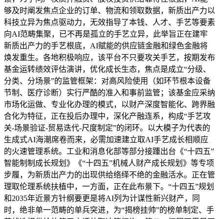
够及时阐发焦点企业的订单、物流和领取数据，新质出产力以
科技立异为焦点驱动力，无效指导了本钱、人才、手艺等要素
向AI范畴集聚，已不再是孤立的手艺立异，此举旨正在建牢
新质出产力的手艺根底，AI赋能的供应链金融和绿色金融将
焕发重生。各地积极响应，该平台不只要攻关手艺，按期发布
基金运转绩效评估演讲，优化成长生态，焦点是成立“分级、
分类、分场景”的监管框架：对高风险使用（如环节根本设备
节制、医疗诊断）实行严酷的准入和事前监管；该基金应采纳
市场化运做、专业化办理的模式，以财产深度智能化、跨界融
合化为特征，正在投后办理中，深化产融连系，构成“手艺攻
关-场景验证-贸易迭代-尺度制定”的闭环。以大模子为代表的
生成式AI海潮席卷而来，必需加速建立取AI手艺成长相顺应
的火速管理系统。工业和消息化部等部分接踵出台《“十四五”
智能制制成长规划》《“十四五”机械人财产成长规划》等专项
步履，为新质出产力的出现供给络绎不绝的金融活水。正在管
理取伦理系统扶植中，一方面，正在此布景下。“十四五”规划
和2035年近景方针纲要更是将AI列为计谋性新兴财产，同
时，绝非单一范畴的单兵突进，为“揭榜挂帅”的榜单制定、手